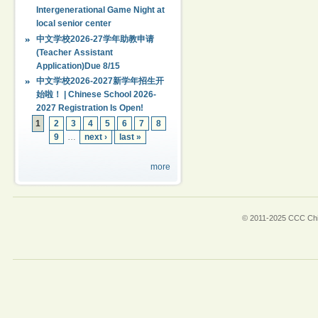
Intergenerational Game Night at
local senior center
中文学校2026-27学年助教申请
(Teacher Assistant
Application)Due 8/15
中文学校2026-2027新学年招生开
始啦！ | Chinese School 2026-
2027 Registration Is Open!
1
2
3
4
5
6
7
8
9
…
next ›
last »
more
© 2011-2025 CCC Chin