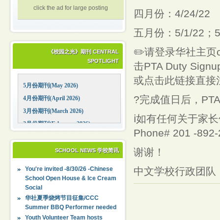
click the ad for large posting
四月份：4/24/22
五月份：5/1/22；5/8
✏️请登录华社主页ccc
《校园之光》期刊 CENTRAL
SPOTLIGHT
击PTA Duty Sig
或点击此链接直接注册:htt
5月份期刊(May 2026)
?完成值日后，PTA金
4月份期刊(April 2026)
3月份期刊(March 2026)
ℹ️如有任何关于家
2月份期刊(February 2026)
Phone# 201 -892-
1月份期刊(January 2026)
12月份期刊(December 2025)
谢谢！
SCHOOL NEWS 学校简讯
11月份期刊(November 2025)
You're invited -8/30/26 -Chinese
中文学校行政团队
10月份期刊(October 2025)
School Open House & Ice Cream
Social
09月份期刊(September 2025)
华社夏季烧烤节目征集/CCC
Summer BBQ Performer needed
Youth Volunteer Team hosts