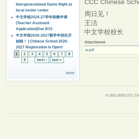
CCC Chinese Schoo
Intergenerational Game Night at
local senior center
周日见！
中文学校2026-27学年助教申请
王洁
(Teacher Assistant
Application)Due 8/15
中文学校校长
中文学校2026-2027新学年招生开
始啦！ | Chinese School 2026-
Attachment
2027 Registration Is Open!
w.pdf
1
2
3
4
5
6
7
8
9
…
next ›
last »
more
© 2011-2025 CCC Chin