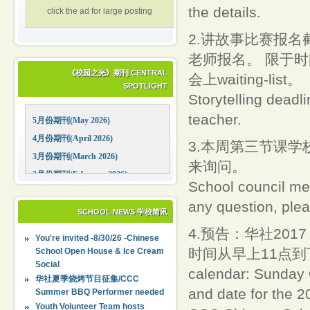
the details.
click the ad for large posting
2.讲故事比赛报名截
老师报名。 限于时
《校园之光》期刊 CENTRAL
会上waiting-list。
SPOTLIGHT
Storytelling deadl
teacher.
5月份期刊(May 2026)
4月份期刊(April 2026)
3.本周第三节课
3月份期刊(March 2026)
来询问。
2月份期刊(February 2026)
School council mee
1月份期刊(January 2026)
any question, plea
12月份期刊(December 2025)
SCHOOL NEWS 学校简讯
11月份期刊(November 2025)
4.预告：华社201
You're invited -8/30/26 -Chinese
10月份期刊(October 2025)
时间从早上11点到下午
School Open House & Ice Cream
Social
09月份期刊(September 2025)
calendar: Sunday 
华社夏季烧烤节目征集/CCC
and date for the 2
Summer BBQ Performer needed
Youth Volunteer Team hosts