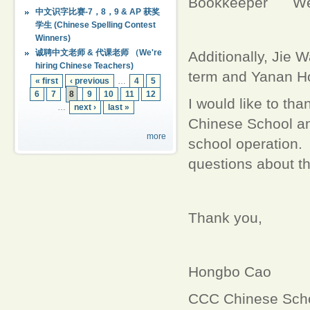
Bookkeeper We
中文识字比赛-7，8，9 & AP 获奖
学生 (Chinese Spelling Contest
Winners)
诚聘中文老师 & 代课老师 （We're
Additionally, Jie 
hiring Chinese Teachers)
term and Yanan Ho
« first
‹ previous
…
4
5
6
7
8
9
10
11
12
I would like to tha
…
next ›
last »
Chinese School and
more
school operation. 
questions about t
Thank you,
Hongbo Cao
CCC Chinese Scho