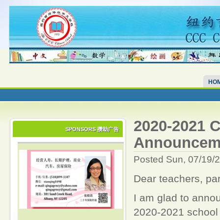
HO
2020-2021 
SPONSORS 攒助广告
Announcem
Posted Sun, 07/19/
Dear teachers, pa
I am glad to anno
2020-2021 school 