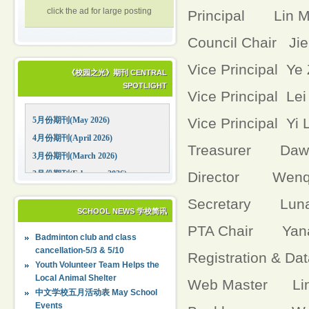
click the ad for large posting
Principal Lin 
Council Chair Ji
Vice Principal Ye
《校园之光》期刊 CENTRAL
SPOTLIGHT
Vice Principal Lei
5月份期刊(May 2026)
Vice Principal Yi 
4月份期刊(April 2026)
Treasurer Dawe
3月份期刊(March 2026)
2月份期刊(February 2026)
Director Wenqi
1月份期刊(January 2026)
Secretary Luna
12月份期刊(December 2025)
SCHOOL NEWS 学校简讯
11月份期刊(November 2025)
PTA Chair Yan
Badminton club and class
10月份期刊(October 2025)
cancellation-5/3 & 5/10
Registration & Da
09月份期刊(September 2025)
Youth Volunteer Team Helps the
Local Animal Shelter
Web Master Lin
中文学校五月活动表 May School
Events