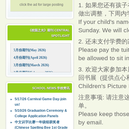
1. 如果您还有孩子
click the ad for large posting
做出调整，下周内学校将
If your child's nam
Sunday. We will cle
《校园之光》期刊 CENTRAL
SPOTLIGHT
2. 还未支付学费
Please pay the tui
5月份期刊(May 2026)
be allowed to sit i
4月份期刊(April 2026)
3月份期刊(March 2026)
3. 欢迎大家参加
2月份期刊(February 2026)
回书展 (提供点心
1月份期刊(January 2026)
Children's Pictur
12月份期刊(December 2025)
SCHOOL NEWS 学校简讯
11月份期刊(November 2025)
注意事项: 请注
5/17/26 Carnival Game Day-join
10月份期刊(October 2025)
单。
us!
09月份期刊(September 2025)
5/10/26 Graduation Ceremony &
Please keep those 
College Application Panels
by email.
中文识字比赛一年级组获奖者
(Chinese Spelling Bee 1st Grade