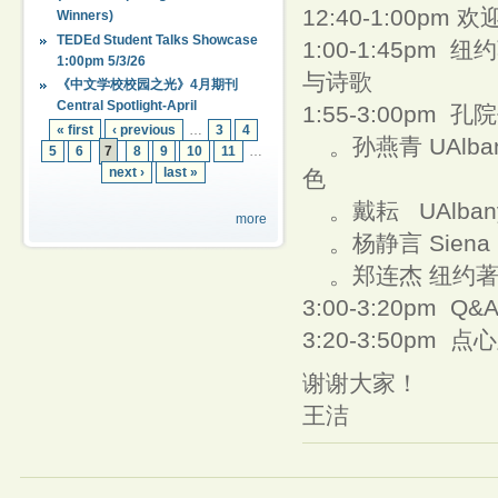
12:40-1:00
Winners)
TEDEd Student Talks Showcase
1:00-1:45p
1:00pm 5/3/26
与诗歌
《中文学校校园之光》4月期刊
Central Spotlight-April
1:55-3:00p
« first
‹ previous
…
3
4
。孙燕青 UAlb
5
6
7
8
9
10
11
…
next ›
last »
色
。戴耘 UAlba
more
。杨静言 Siena
。郑连杰 纽约著
3:00-3:20pm 
3:20-3:50pm
谢谢大家！
王洁