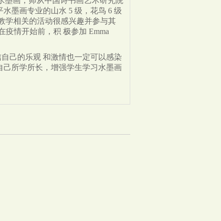
传 统水墨画，师从中国诗书画艺术研究院
墨画专业的山水 5 级，花鸟 6 级
于教学相关的活动很感兴趣并参与其
在
疫
情开始前，
积 极
参加 Emma
信自己
的
乐观 和
激情
也
一
定可
以感
染
自己所
学
所
长，增强学生学习水墨画