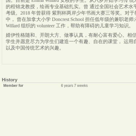
国。目前是 Emma Willard 女校的学生。从六岁开始学习
的程锦龙教授，绘画专业基础扎实。曾 通过全国社会艺术水平水
考级。2018 年曾获得 紫荆杯两岸少年书画大赛三等奖。对
中， 曾在加拿大小学 Doncre
st S
c
h
ool
担任低
年级的
兼职
老师;
Willard 组织的
v
ol
u
n
t
eer
工
作，
帮助有障碍
的儿
童
学习知识。
婧伊
性格
随
和
、开
朗
大方、
做事认真
，
有耐心富有爱心
。相
学生并
愿
意
尽力
为学生们
建造
一
个有
趣、
自
在的课
堂
，
运
用
以及中国传统艺术的兴趣。
History
Member for
6 years 7 weeks