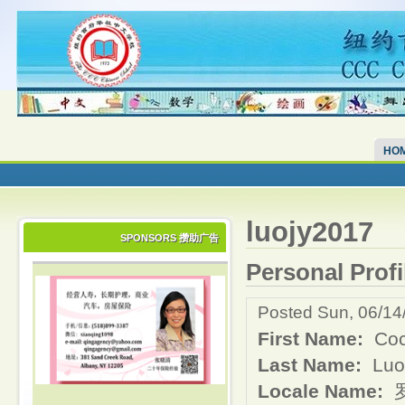
HO
luojy2017
SPONSORS 攒助广告
Personal Profi
Posted Sun, 06/14
First Name:
Co
Last Name:
Luo
Locale Name: