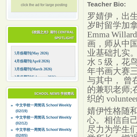
Teacher Bio:
click the ad for large posting
罗婧伊，出生
岁时留学加拿
Emma Wi
《校园之光》期刊 CENTRAL
SPOTLIGHT
画，师从中
业基础扎实。
5月份期刊(May 2026)
水 5 级，花
4月份期刊(April 2026)
年书画大赛
3月份期刊(March 2026)
2月份期刊(February 2026)
与其中， 曾在
1月份期刊(January 2026)
的
兼职
老师;
12月份期刊(December 2025)
SCHOOL NEWS 学校简讯
织的
v
ol
u
n
t
ee
11月份期刊(November 2025)
中文学校一周简讯 School Weekly
婧伊
性格
随
10月份期刊(October 2025)
(02/19)
09月份期刊(September 2025)
中文学校一周简讯 School Weekly
心
。相
信自
(02/12)
尽力
为学生
中文学校一周简讯 School Weekly
(02/05)