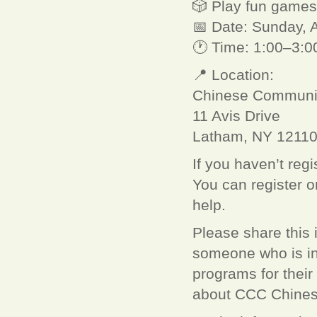
🎲 Play fun games 
📅 Date: Sunday, 
🕐 Time: 1:00–3:
📍 Location:
Chinese Communit
11 Avis Drive
Latham, NY 1211
If you haven’t regi
You can register o
help.
Please share this i
someone who is in
programs for their
about CCC Chines