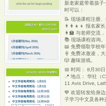
新老家庭带着孩子一起来参
click the ad for large posting
时可以：
📝 现场课程注册
👨‍👩‍👧‍👦 报名家长
《校园之光》期刊 CENTRAL
SPOTLIGHT
👩‍🏫 与老师交
📚 现场课程咨询。
5月份期刊(May 2026)
📖 免费领取学校
4月份期刊(April 2026)
🍦 免费冰激凌，
3月份期刊(March 2026)
🎲 趣味游戏。
2月份期刊(February 2026)
1月份期刊(January 2026)
📅 时间： 8月30日
12月份期刊(December 2025)
SCHOOL NEWS 学校简讯
📍 地点： 华社（Chi
11月份期刊(November 2025)
中文学校每周简讯 - 1月9日
11 Avis Drive, La
10月份期刊(October 2025)
中文学校每周简讯 - 1月3日
09月份期刊(September 2025)
💙 欢迎转发给
中文学校每周简讯 - 12月19日
中文学校每周简讯 - 12月11日
子学习中文及各种
中文学校每周简讯 - 12月04日