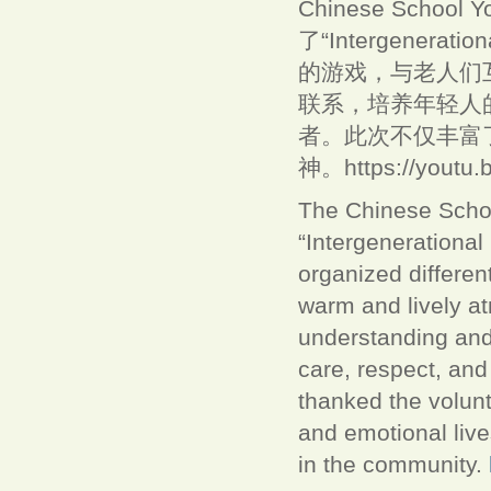
Chinese Schoo
了“Intergener
的游戏，与老人们
联系，培养年轻人
者。此次不仅丰富
神。https://youtu.b
The Chinese Schoo
“Intergenerational
organized differen
warm and lively a
understanding and
care, respect, and
thanked the volunt
and emotional lives
in the community.