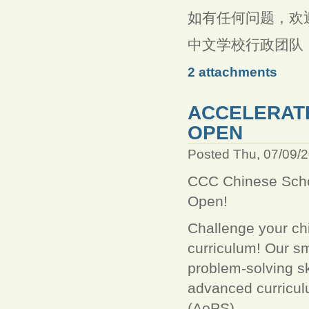
如有任何问题，欢迎联系：
中文学校行政团队
2 attachments
ACCELERAT
OPEN
Posted Thu, 07/09/
CCC Chinese Schoo
Open!
Challenge your ch
curriculum! Our sm
problem-solving sk
advanced curricul
(AoPS).