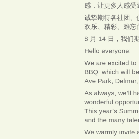
感，让更多人感受
诚挚期待各社团、
欢乐、精彩、难忘
8 月 14 日，我
Hello everyone!
We are excited to
BBQ, which will b
Ave Park, Delmar,
As always, we’ll ha
wonderful opportun
This year’s Summe
and the many talent
We warmly invite a