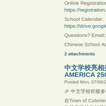
Online Registratio
https://registrati
School Calendar:
https://drive.go
Questions? Email
Chinese School Ad
2 attachments
中文学校亮相美国2
AMERICA 25
Posted Mon, 07/06/
🎉 中文学校积极
在Town of C