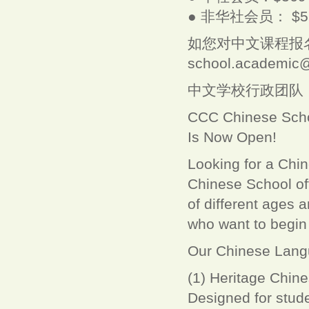
● 非华社会员： $5
如您对中文课程报
school.academic
中文学校行政团队
CCC Chinese Scho
Is Now Open!
Looking for a Chi
Chinese School off
of different ages 
who want to begin 
Our Chinese Lan
(1) Heritage Chin
Designed for stud