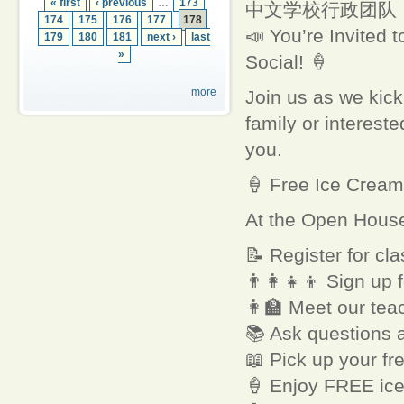
« first
‹ previous
…
173
中文学校行政团队
174
175
176
177
178
📣 You’re Invited
179
180
181
next ›
last
»
Social! 🍦
more
Join us as we kick
family or interest
you.
🍦 Free Ice Cream
At the Open House
📝 Register for cl
👨‍👩‍👧‍👦 Sign up
👩‍🏫 Meet our te
📚 Ask questions a
📖 Pick up your fr
🍦 Enjoy FREE ice