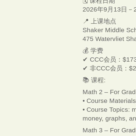
🗓 课程日期
2026年9月13日－
📍 上课地点
Shaker Middle Sc
475 Watervliet Sh
💰 学费
✔ CCC会员：$17
✔ 非CCC会员：$2
📚 课程:
Math 2 – For Grad
• Course Material
• Course Topics: mu
money, graphs, an
Math 3 – For Grad