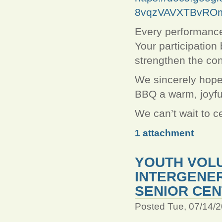
8vqzVAVXTBvRO
Every performance
Your participation 
strengthen the co
We sincerely hope 
BBQ a warm, joyful
We can’t wait to c
1 attachment
YOUTH VOL
INTERGENER
SENIOR CE
Posted Tue, 07/14/