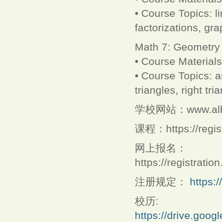
• Course Topics: l
factorizations, gr
Math 7: Geometry
• Course Material
• Course Topics: a
triangles, right tr
学校网站：www.alban
课程：https://regist
网上报名：
https://registrati
注册规定：
https:
校历:
https://drive.go