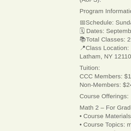
Program Informati
📅Schedule: Sund
🗓 Dates: Septemb
📚Total Classes: 
📍Class Location:
Latham, NY 1211
Tuition:
CCC Members: $
Non-Members: $2
Course Offerings:
Math 2 – For Grad
• Course Material
• Course Topics: mu