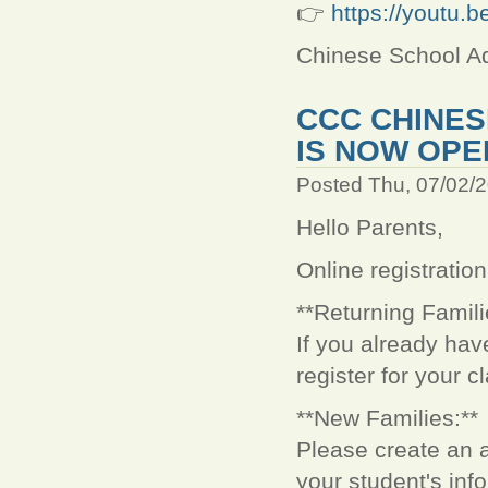
👉
https://youtu
Chinese School Ad
CCC CHINES
IS NOW OPE
Posted Thu, 07/02/
Hello Parents,
Online registratio
**Returning Famili
If you already ha
register for your c
**New Families:**
Please create an a
your student's inf