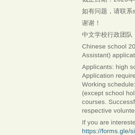
如有问题，请联系schoo
谢谢！
中文学校行政团队
Chinese school 20
Assistant) applica
Applicants: high 
Application requir
Working schedule
(except school hol
courses. Successfu
respective volunte
If you are interest
https://forms.gle