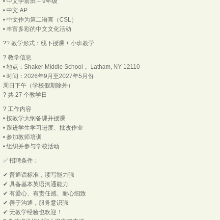
• 中文学前班 – 9年级
• 中文 AP
• 中文作为第二语言（CSL）
• 丰富多彩的中文文化活动
?‍? 教学形式：线下授课 + 小班教学
? 教学信息
• 地点：Shaker Middle School， Latham, NY 12110
• 时间：2026年9月至2027年5月份
周日下午（学校假期除外）
? 共 27 个教学日
? 工作内容
• 按教学大纲备课并授课
• 跟进学生学习进度、批改作业
• 参加教师培训
• 组织并参与学校活动
✅ 招聘条件：
✔ 普通话标准，读写能力强
✔ 具备基本英语沟通能力
✔ 有爱心、有责任感、耐心细致
✔ 善于沟通，服务意识强
✔ 无教学经验也欢迎！