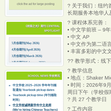
click the ad for large posting
? 关于我们：纽
长期服务本地华人
? 课程体系完善：
《校园之光》期刊 CENTRAL
• 中文学前班 – 9
SPOTLIGHT
• 中文 AP
• 中文作为第二语言
5月份期刊(May 2026)
4月份期刊(April 2026)
• 丰富多彩的中文
3月份期刊(March 2026)
?‍? 教学形式：线
2月份期刊(February 2026)
1月份期刊(January 2026)
? 教学信息
12月份期刊(December 2025)
SCHOOL NEWS 学校简讯
• 地点：Shaker Mid
11月份期刊(November 2025)
• 时间：2026年9
中文学校 2025–2026 学年年刊领
10月份期刊(October 2025)
取通知 Yearbook pickup dates
周日下午（学校假
09月份期刊(September 2025)
Yearbook pickup time (年刊领取
? 共 27 个教学日
时间）
中文学校诚聘新学年中文老师
? 工作内容
(We're hiring Chinese Teachers)