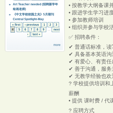
• 按教学大纲备课
Art Teacher needed (招聘新学年
绘画老师)
• 跟进学生学习进
《中文学校校园之光》5月期刊
• 参加教师培训
Central Spotlight-May
« first
‹ previous
1
2
3
• 组织并参与学校
4
5
6
7
8
9
…
next
›
last »
✅ 招聘条件：
more
✔ 普通话标准，
✔ 具备基本英语沟
✔ 有爱心、有责
✔ 善于沟通，服务
✔ 无教学经验也欢
? 学校提供培训和
薪酬
• 提供 课时费 / 
? 应聘方式