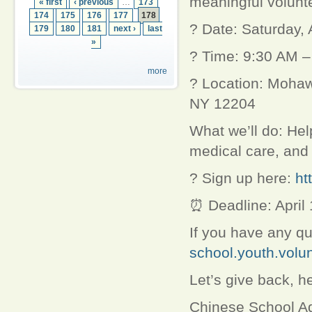
meaningful volunt
« first
‹ previous
…
173
174
175
176
177
178
? Date: Saturday, 
179
180
181
next ›
last
»
? Time: 9:30 AM –
more
? Location: Moha
NY 12204
What we’ll do: Hel
medical care, and 
? Sign up here:
ht
⏰ Deadline: April 
If you have any qu
school.youth.volu
Let’s give back, h
Chinese School Ad