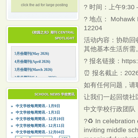
click the ad for large posting
? 时间：上午9:30 
? 地点： Mohawk Hu
12204
《校园之光》期刊 CENTRAL
SPOTLIGHT
活动内容：协助回
其他基本生活所需
5月份期刊(May 2026)
? 报名链接：https://t
4月份期刊(April 2026)
3月份期刊(March 2026)
⏰ 报名截止：20
2月份期刊(February 2026)
如有任何问题，请
1月份期刊(January 2026)
12月份期刊(December 2025)
SCHOOL NEWS 学校简讯
让我们一起回馈社区
11月份期刊(November 2025)
中文学校每周简讯 - 1月9日
中文学校行政团队
10月份期刊(October 2025)
中文学校每周简讯 - 1月3日
09月份期刊(September 2025)
中文学校每周简讯 - 12月19日
?♻️ In celebration
中文学校每周简讯 - 12月11日
inviting middle sc
中文学校每周简讯 - 12月04日