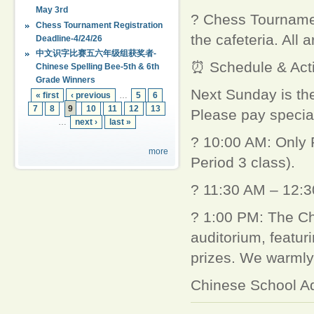
May 3rd
? Chess Tournament
Chess Tournament Registration
the cafeteria. All
Deadline-4/24/26
中文识字比赛五六年级组获奖者-
⏰ Schedule & Acti
Chinese Spelling Bee-5th & 6th
Grade Winners
Next Sunday is the
« first
‹ previous
…
5
6
7
8
9
10
11
12
13
Please pay special
…
next ›
last »
? 10:00 AM: Only P
more
Period 3 class).
? 11:30 AM – 12:30
? 1:00 PM: The Chr
auditorium, featur
prizes. We warmly
Chinese School Ad