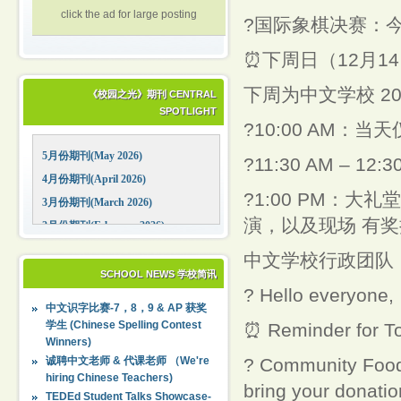
click the ad for large posting
?国际象棋决赛：今
⏰下周日（12月1
下周为中文学校 2
《校园之光》期刊 CENTRAL
SPOTLIGHT
?10:00 AM：
5月份期刊(May 2026)
?11:30 AM – 
4月份期刊(April 2026)
?1:00 PM：
3月份期刊(March 2026)
演，以及现场 有
2月份期刊(February 2026)
1月份期刊(January 2026)
中文学校行政团队
12月份期刊(December 2025)
SCHOOL NEWS 学校简讯
? Hello everyone,
11月份期刊(November 2025)
中文识字比赛-7，8，9 & AP 获奖
10月份期刊(October 2025)
学生 (Chinese Spelling Contest
⏰ Reminder for T
Winners)
09月份期刊(September 2025)
诚聘中文老师 & 代课老师 （We're
? Community Food 
hiring Chinese Teachers)
bring your donation
TEDEd Student Talks Showcase-