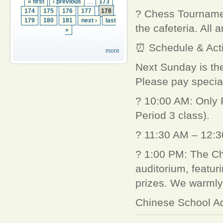
« first
‹ previous
…
173
174
175
176
177
178
? Chess Tournament
179
180
181
next ›
last
the cafeteria. All
»
⏰ Schedule & Acti
more
Next Sunday is the
Please pay special
? 10:00 AM: Only P
Period 3 class).
? 11:30 AM – 12:30
? 1:00 PM: The Chr
auditorium, featur
prizes. We warmly
Chinese School Ad