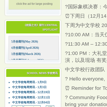
click the ad for large posting
?国际象棋决赛：今
⏰下周日（12月1
下周为中文学校 2
《校园之光》期刊 CENTRAL
SPOTLIGHT
?10:00 AM：
5月份期刊(May 2026)
?11:30 AM – 
4月份期刊(April 2026)
?1:00 PM：
3月份期刊(March 2026)
演，以及现场 有
2月份期刊(February 2026)
1月份期刊(January 2026)
中文学校行政团队
12月份期刊(December 2025)
SCHOOL NEWS 学校简讯
? Hello everyone,
11月份期刊(November 2025)
中文学校每周简讯 - 1月9日
10月份期刊(October 2025)
⏰ Reminder for T
中文学校每周简讯 - 1月3日
09月份期刊(September 2025)
中文学校每周简讯 - 12月19日
? Community Food 
中文学校每周简讯 - 12月11日
中文学校每周简讯 - 12月04日
bring your donation