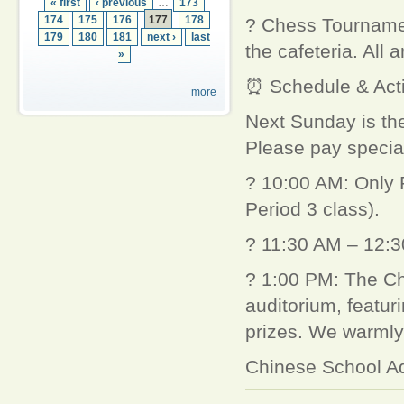
« first
‹ previous
…
173
174
175
176
177
178
? Chess Tournament
179
180
181
next ›
last
the cafeteria. All
»
⏰ Schedule & Acti
more
Next Sunday is the
Please pay special
? 10:00 AM: Only P
Period 3 class).
? 11:30 AM – 12:30
? 1:00 PM: The Chr
auditorium, featur
prizes. We warmly
Chinese School Ad