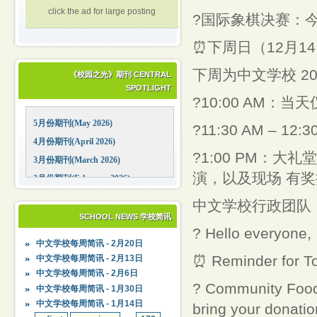
click the ad for large posting
?国际象棋决赛：今
⏰下周日（12月1
下周为中文学校 2
《校园之光》期刊 CENTRAL
SPOTLIGHT
?10:00 AM：
5月份期刊(May 2026)
?11:30 AM – 
4月份期刊(April 2026)
?1:00 PM：
3月份期刊(March 2026)
演，以及现场 有
2月份期刊(February 2026)
1月份期刊(January 2026)
中文学校行政团队
12月份期刊(December 2025)
SCHOOL NEWS 学校简讯
? Hello everyone,
11月份期刊(November 2025)
中文学校每周简讯 - 2月20日
10月份期刊(October 2025)
⏰ Reminder for T
中文学校每周简讯 - 2月13日
09月份期刊(September 2025)
中文学校每周简讯 - 2月6日
? Community Food 
中文学校每周简讯 - 1月30日
中文学校每周简讯 - 1月14日
bring your donation