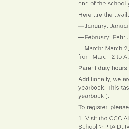
end of the school 
Here are the avail
—January: January
—February: Februa
—March: March 2, 
from March 2 to Ap
Parent duty hours
Additionally, we ar
yearbook. This ta
yearbook ).
To register, please
1. Visit the CCC A
School > PTA Duty