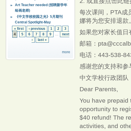
2. 或直接点击此链接：ht
Art Teacher needed (招聘新学年
绘画老师)
每次课间，PTA
《中文学校校园之光》5月期刊
娜将为您安排退款。她的
Central Spotlight-May
« first
‹ previous
1
2
3
如果您对家长值日
4
5
6
7
8
9
…
next
›
last »
邮箱：pta@cccalba
more
电话：443-538-84
感谢您的支持和参
中文学校行政团队
Dear Parents,
You have prepaid t
opportunity to reg
$40 refund! The re
activities, and ot