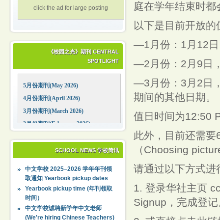
庭在学年结束时都
click the ad for large posting
以下是目前开放的
—1月份：1月12
《校园之光》期刊 CENTRAL
SPOTLIGHT
—2月份：2月9日，
—3月份：3月2日，
5月份期刊(May 2026)
期间的其他日期。
4月份期刊(April 2026)
3月份期刊(March 2026)
值日时间为12:50 P
2月份期刊(February 2026)
此外，目前还需要
1月份期刊(January 2026)
（Choosing pictur
12月份期刊(December 2025)
SCHOOL NEWS 学校简讯
11月份期刊(November 2025)
请通过以下方式进
中文学校 2025–2026 学年年刊领
10月份期刊(October 2025)
取通知 Yearbook pickup dates
1. 登录华社主页 ccca
09月份期刊(September 2025)
Yearbook pickup time (年刊领取
时间）
Signup，完成登
中文学校诚聘新学年中文老师
(We're hiring Chinese Teachers)