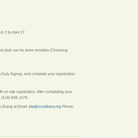
h 2 to April 27
 This task can be done remotely (Choosing
 Duty Signup, and complete your registration.
h on-site registration. After completing your
t (518) 698-1079.
in Zhang at Email:
pta@cccalbany.org
Phone: