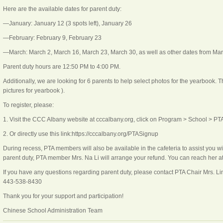
Here are the available dates for parent duty:
—January: January 12 (3 spots left), January 26
—February: February 9, February 23
—March: March 2, March 16, March 23, March 30, as well as other dates from Marc
Parent duty hours are 12:50 PM to 4:00 PM.
Additionally, we are looking for 6 parents to help select photos for the yearbook.
pictures for yearbook ).
To register, please:
1. Visit the CCC Albany website at cccalbany.org, click on Program > School > PTA
2. Or directly use this link:https://cccalbany.org/PTASignup
During recess, PTA members will also be available in the cafeteria to assist you wit
parent duty, PTA member Mrs. Na Li will arrange your refund. You can reach her a
If you have any questions regarding parent duty, please contact PTA Chair Mrs. L
443-538-8430
Thank you for your support and participation!
Chinese School Administration Team