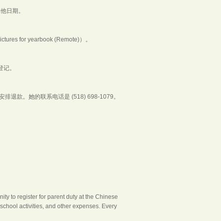
其他日期。
or yearbook (Remote)）。
完成登记。
。她的联系电话是 (518) 698-1079。
ty to register for parent duty at the Chinese
school activities, and other expenses. Every