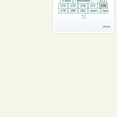
« first
‹ previous
…
173
174
175
176
177
178
179
180
181
next ›
last
»
more