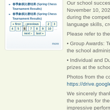
Our school success
春季象棋比赛结果 (Spring Chess
Tournament Results)
November 10, 2024,
春季象棋比赛结果 (Spring Chess
during the competi
Tournament Results)
language skills, c
« first
‹ previous
…
2
3
4
5
6
7
8
9
10
…
Please refer to th
next ›
last »
• Group Awards: Te
more
the school admini
• Individual and D
prizes at the sch
Photos from the co
https://drive.goo
We sincerely thank
the parents for th
impressive perfor