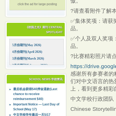
傲。
click the ad for large posting
?请查看附件了解
✅集体奖项：请获奖
品。
《校园之光》期刊 CENTRAL
SPOTLIGHT
✅个人及双人奖项：
品。
5月份期刊(May 2026)
4月份期刊(April 2026)
?比赛精彩照片请
3月份期刊(March 2026)
https://drive.goo
2月份期刊(February 2026)
1月份期刊(January 2026)
感谢所有参赛者的
12月份期刊(December 2025)
SCHOOL NEWS 学校简讯
们对中文语言的热
11月份期刊(November 2025)
上，看到更多精彩
最后机会获得$40押金退款(Last
10月份期刊(October 2025)
chance to receive
中文学校行政团队
reimbursement $40)
09月份期刊(September 2025)
Important Notice — Last Day of
Chinese Storytell
School (May 17)
中文学校学年最后一天5/17