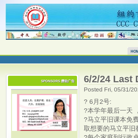
HO
6/2/24 Last 
SPONSORS 攒助广告
Posted Fri, 05/31/2
? 6月2号:
?本学年最后一天
?马立平旧课本免
取想要的马立平旧
?每个家庭到行政桌领