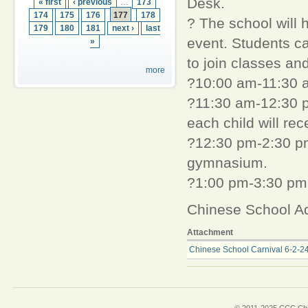
Desk.
« first
‹ previous
…
173
174
175
176
177
178
? The school will 
179
180
181
next ›
last
event. Students ca
»
to join classes and
more
?10:00 am-11:30 a
?11:30 am-12:30 pm
each child will rec
?12:30 pm-2:30 pm:
gymnasium.
?1:00 pm-3:30 pm:
Chinese School Ad
Attachment
Chinese School Carnival 6-2-24
© 2011-2025 CCC Chin