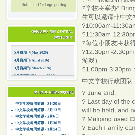
click the ad for large posting
?学校将举办” Bring A 
生可以邀请非中文
?10:00am-11
《校园之光》期刊 CENTRAL
?11:30am-1
SPOTLIGHT
?每位小朋友将获
?12:30pm-2
5月份期刊(May 2026)
游戏）
4月份期刊(April 2026)
?1:00pm-3:3
3月份期刊(March 2026)
2月份期刊(February 2026)
中文学校行政团队
1月份期刊(January 2026)
? June 2nd:
12月份期刊(December 2025)
SCHOOL NEWS 学校简讯
11月份期刊(November 2025)
? Last day of the 
中文学校每周简讯 - 2月20日
10月份期刊(October 2025)
will be held, and n
中文学校每周简讯 - 2月13日
09月份期刊(September 2025)
中文学校每周简讯 - 2月6日
? Maliping used C
中文学校每周简讯 - 1月30日
? Each Family can 
中文学校每周简讯 - 1月14日